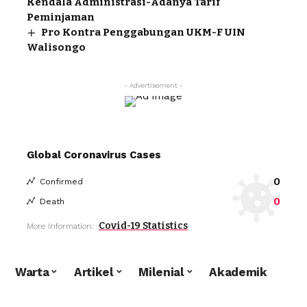
Kendala Administrasi-Adanya Tarif
Peminjaman
Pro Kontra Penggabungan UKM-F UIN
Walisongo
- Advertisement -
Global Coronavirus Cases
0
Confirmed
0
Death
Covid-19 Statistics
More Information:
Warta
Artikel
Milenial
Akademik