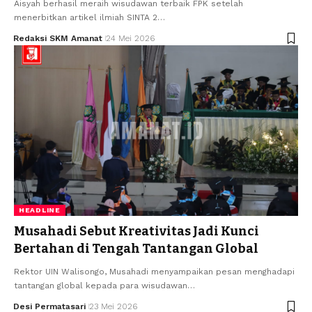
Aisyah berhasil meraih wisudawan terbaik FPK setelah
menerbitkan artikel ilmiah SINTA 2…
Redaksi SKM Amanat
24 Mei 2026
HEADLINE
Musahadi Sebut Kreativitas Jadi Kunci
Bertahan di Tengah Tantangan Global
Rektor UIN Walisongo, Musahadi menyampaikan pesan menghadapi
tantangan global kepada para wisudawan…
Desi Permatasari
23 Mei 2026