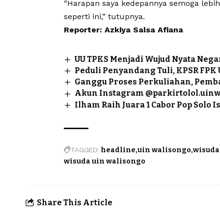
“Harapan saya kedepannya semoga lebih b
seperti ini,” tutupnya.
Reporter: Azkiya Salsa Afiana
UU TPKS Menjadi Wujud Nyata Neg
Peduli Penyandang Tuli, KPSR FPK
Ganggu Proses Perkuliahan, Pemb
Akun Instagram @parkirtolol.uinws
Ilham Raih Juara 1 Cabor Pop Solo I
TAGGED:
headline
uin walisongo
wisuda
wisuda uin walisongo
Share This Article