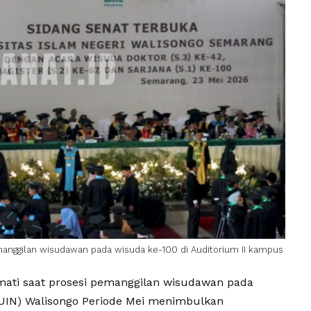
manggilan wisudawan pada wisuda ke-100 di Auditorium II kampus
ati saat prosesi pemanggilan wisudawan pada
UIN
)
Walisongo
Periode Mei menimbulkan