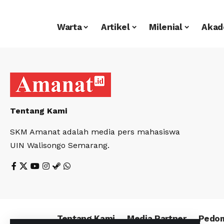
Warta
Artikel
Milenial
Akad
Tentang Kami
SKM Amanat adalah media pers mahasiswa
UIN Walisongo Semarang.
Tentang Kami
Media Partner
Pedom