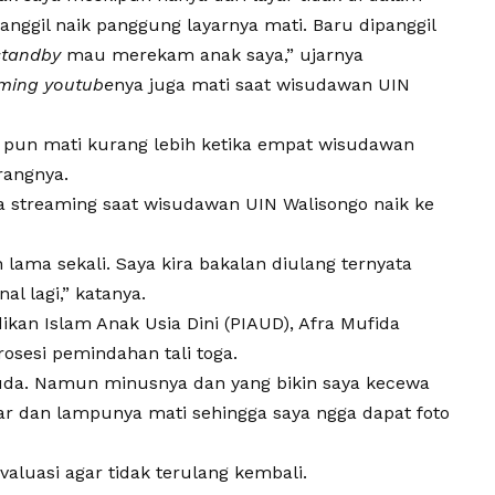
nggil naik panggung layarnya mati. Baru dipanggil
standby
mau merekam anak saya,” ujarnya
aming
youtube
nya juga mati saat wisudawan
UIN
 pun mati kurang lebih ketika empat wisudawan
rangnya.
a streaming saat wisudawan
UIN Walisongo
naik ke
ama sekali. Saya kira bakalan diulang ternyata
al lagi,” katanya.
kan Islam Anak Usia Dini (PIAUD), Afra Mufida
osesi pemindahan tali toga.
suda. Namun minusnya dan yang bikin saya kecewa
ar dan lampunya mati sehingga saya ngga dapat foto
aluasi agar tidak terulang kembali.