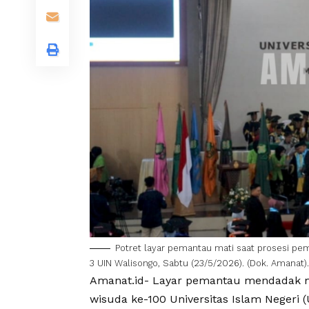
Potret layar pemantau mati saat prosesi pe
3 UIN Walisongo, Sabtu (23/5/2026). (Dok. Amanat).
Amanat.id- Layar pemantau mendadak m
wisuda ke-100
Universitas
Islam
Negeri
(