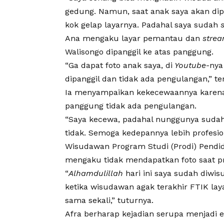
gedung. Namun, saat anak saya akan dipa
kok gelap layarnya. Padahal saya sudah
Ana mengaku layar pemantau dan
stre
Walisongo
dipanggil ke atas panggung.
“Ga dapat foto anak saya, di
Youtube
-nya
dipanggil dan tidak ada pengulangan,” te
Ia menyampaikan kekecewaannya karen
panggung tidak ada pengulangan.
“Saya kecewa, padahal nunggunya sudah l
tidak. Semoga kedepannya lebih profesion
Wisudawan Program Studi (Prodi) Pendidi
mengaku tidak mendapatkan foto saat pr
“
Alhamdulillah
hari ini saya sudah diwi
ketika wisudawan agak terakhir FTIK lay
sama sekali,” tuturnya.
Afra berharap kejadian serupa menjadi ev