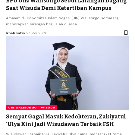
BPU UIN Walisongo Sebut Larangan Dagang
Saat Wisuda Demi Ketertiban Kampus
Amanat.id- Universitas Islam Negeri (UIN) Walisongo Semarang
menerapkan larangan berjualan di area…
Irbah Fatin
27 Mei 2026
UIN WALISONGO
WISUDA
Sempat Gagal Masuk Kedokteran, Zakiyatul
‘Ulya Kini Jadi Wisudawan Terbaik FSH
Wisudawan Terbaik FSH, Zakiyatul Ulya Kamal mengangkat tema