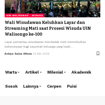
UIN WALISONGO
WISUDA
Wali Wisudawan Keluhkan Layar dan
Streaming Mati saat Prosesi Wisuda UIN
Walisongo ke-100
Layar pemantau wisudawan mendadak mati menimbulkan
kekecewaan bagi sejumlah keluarga yang hadir…
Azkiya Salsa Afiana
23 Mei 2026
Warta
Artikel
Milenial
Akademik
Sosok
Lainnya
Cerpen
Puisi