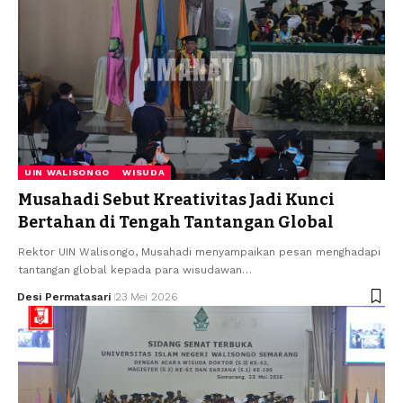
UIN WALISONGO
WISUDA
Musahadi Sebut Kreativitas Jadi Kunci
Bertahan di Tengah Tantangan Global
Rektor UIN Walisongo, Musahadi menyampaikan pesan menghadapi
tantangan global kepada para wisudawan…
Desi Permatasari
23 Mei 2026