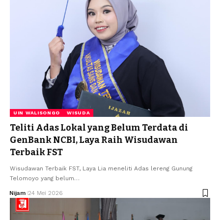
UIN WALISONGO
WISUDA
Teliti Adas Lokal yang Belum Terdata di
GenBank NCBI, Laya Raih Wisudawan
Terbaik FST
Wisudawan Terbaik FST, Laya Lia meneliti Adas lereng Gunung
Telomoyo yang belum…
Nijam
24 Mei 2026