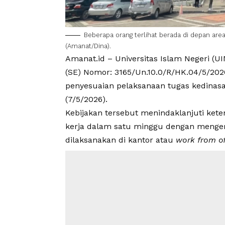
Beberapa orang terlihat berada di depan ar
(Amanat/Dina).
Amanat.id –
Universitas Islam Negeri
(UI
(SE) Nomor: 3165/Un.10.0/R/HK.04/5/202
penyesuaian pelaksanaan tugas kedinasa
(7/5/2026).
Kebijakan tersebut menindaklanjuti ket
kerja dalam satu minggu dengan mengemb
dilaksanakan di kantor atau
work from of