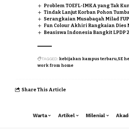
Problem TOEFL-IMKA yang Tak Kun
Tindak Lanjut Korban Pohon Tumba
Serangkaian Musabaqah Milad FUPK
Fun Colour Akhiri Rangkaian Dies 
Beasiswa Indonesia Bangkit LPDP 2
TAGGED:
kebijakan kampus terbaru
SE h
work from home
Share This Article
Warta
Artikel
Milenial
Akad