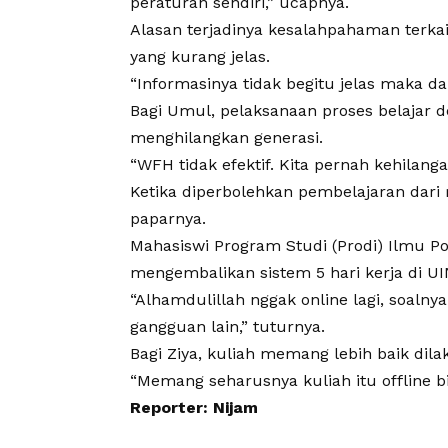
peraturan sendiri,” ucapnya.
Alasan terjadinya kesalahpahaman terka
yang kurang jelas.
“Informasinya tidak begitu jelas maka da
Bagi Umul, pelaksanaan proses belajar d
menghilangkan generasi.
“WFH tidak efektif. Kita pernah kehilan
Ketika diperbolehkan pembelajaran dari 
paparnya.
Mahasiswi Program Studi (Prodi) Ilmu Pol
mengembalikan sistem 5 hari kerja di UI
“Alhamdulillah nggak online lagi, soalny
gangguan lain,” tuturnya.
Bagi Ziya, kuliah memang lebih baik dilak
“Memang seharusnya kuliah itu offline bi
Reporter: Nijam