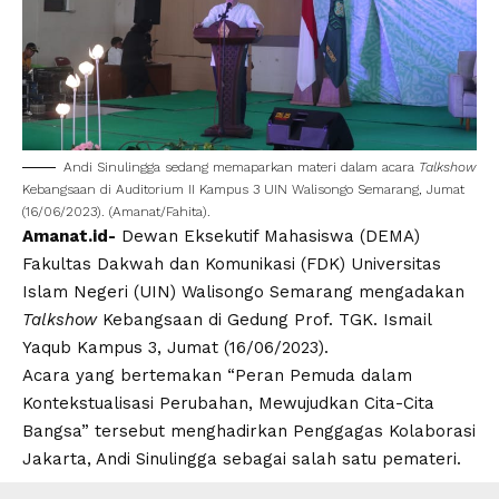
Andi Sinulingga sedang memaparkan materi dalam acara
Talkshow
Kebangsaan di Auditorium II Kampus 3
UIN Walisongo
Semarang, Jumat
(16/06/2023). (Amanat/Fahita).
Amanat.id-
Dewan Eksekutif Mahasiswa (
DEMA
)
Fakultas Dakwah dan Komunikasi (
FDK
)
Universitas
Islam Negeri
(
UIN
)
Walisongo Semarang
mengadakan
Talkshow
Kebangsaan di Gedung Prof. TGK. Ismail
Yaqub Kampus 3, Jumat (16/06/2023).
Acara yang bertemakan “Peran Pemuda dalam
Kontekstualisasi Perubahan, Mewujudkan Cita-Cita
Bangsa” tersebut menghadirkan Penggagas Kolaborasi
Jakarta,
Andi Sinulingga
sebagai salah satu pemateri.