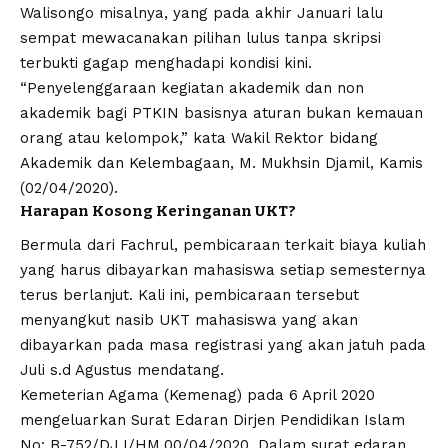
Walisongo misalnya, yang pada akhir Januari lalu
sempat mewacanakan pilihan lulus tanpa skripsi
terbukti gagap menghadapi kondisi kini.
“Penyelenggaraan kegiatan akademik dan non
akademik bagi PTKIN basisnya aturan bukan kemauan
orang atau kelompok,” kata Wakil Rektor bidang
Akademik dan Kelembagaan, M. Mukhsin Djamil, Kamis
(02/04/2020).
Harapan Kosong Keringanan UKT?
Bermula dari Fachrul, pembicaraan terkait biaya kuliah
yang harus dibayarkan mahasiswa setiap semesternya
terus berlanjut. Kali ini, pembicaraan tersebut
menyangkut nasib UKT mahasiswa yang akan
dibayarkan pada masa registrasi yang akan jatuh pada
Juli s.d Agustus mendatang.
Kemeterian Agama (Kemenag) pada 6 April 2020
mengeluarkan Surat Edaran Dirjen Pendidikan Islam
No: B-752/DJ.I/HM.00/04/2020. Dalam surat edaran