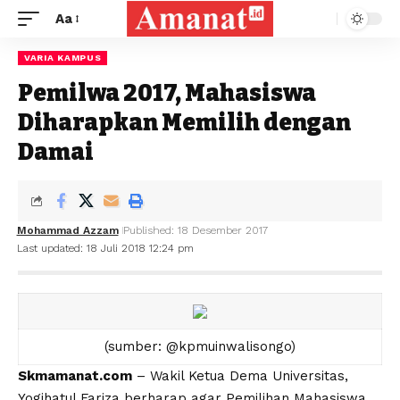
Aa
VARIA KAMPUS
Pemilwa 2017, Mahasiswa
Diharapkan Memilih dengan
Damai
Mohammad Azzam
Published: 18 Desember 2017
Last updated: 18 Juli 2018 12:24 pm
(sumber: @kpmuinwalisongo)
Skmamanat.com
– Wakil Ketua Dema Universitas,
Yogihatul Fariza berharap agar Pemilihan Mahasiswa