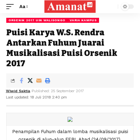
Aa
ORSENIK 2017 UIN WALISONGO
VARIA KAMPUS
Puisi Karya W.S. Rendra
Antarkan Fuhum Juarai
Musikalisasi Puisi Orsenik
2017
Wiwid Saktia
Published: 25 September 2017
Last updated: 18 Juli 2018 2:40 pm
Penampilan Fuhum dalam lomba musikalisasi puisi
orsenik di alun-alun FEBI, Ahad (24/09/2017).