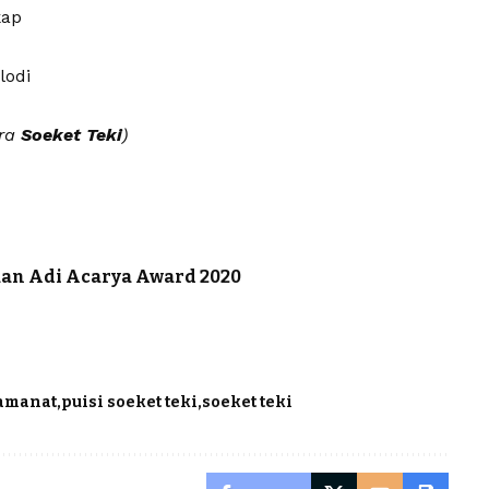
kap
lodi
ra
Soeket Teki
)
an Adi Acarya Award 2020
 amanat
puisi soeket teki
soeket teki