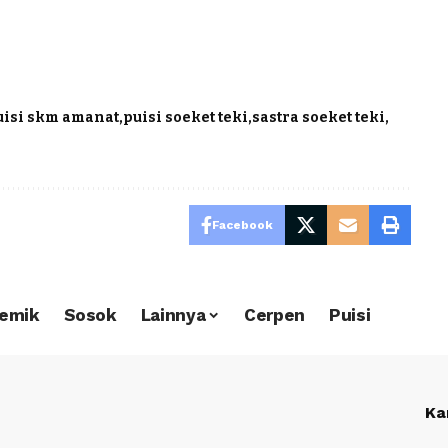
uisi skm amanat
puisi soeket teki
sastra soeket teki
Facebook
emik
Sosok
Lainnya
Cerpen
Puisi
Ka