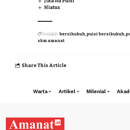
Jika itu Puisi
Hiatus
TAGGED:
bersikukuh
puisi bersikukuh
p
skm amanat
Share This Article
Warta
Artikel
Milenial
Akad