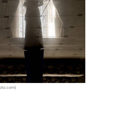
hoto.com
)