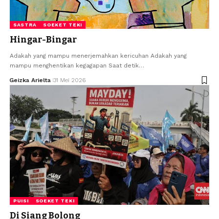
SASTRA
SOEKET TEKI
Hingar-Bingar
Adakah yang mampu menerjemahkan kericuhan Adakah yang
mampu menghentikan kegagapan Saat detik…
Geizka Arielta
31 Mei 2026
PUISI
SOEKET TEKI
Di Siang Bolong