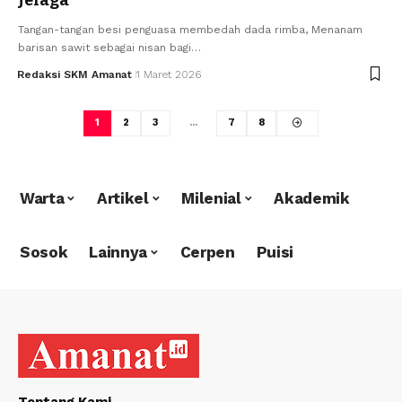
Tangan-tangan besi penguasa membedah dada rimba, Menanam
barisan sawit sebagai nisan bagi…
Redaksi SKM Amanat
1 Maret 2026
1
2
3
…
7
8
Warta
Artikel
Milenial
Akademik
Sosok
Lainnya
Cerpen
Puisi
Tentang Kami