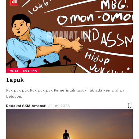
PUISI
SASTRA
Lapuk
Puk puk puk Puk puk puk Pemerintah lapuk Tak ada kemarahan
Lelucon…
Redaksi SKM Amanat
14 Juni 2026