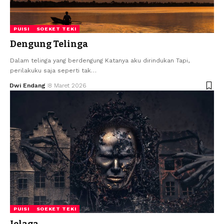
PUISI
SOEKET TEKI
Dengung Telinga
Dalam telinga yang berdengung ‎Katanya aku dirindukan ‎Tapi,
perilakuku saja seperti tak…
Dwi Endang
8 Maret 2026
PUISI
SOEKET TEKI
Jelaga