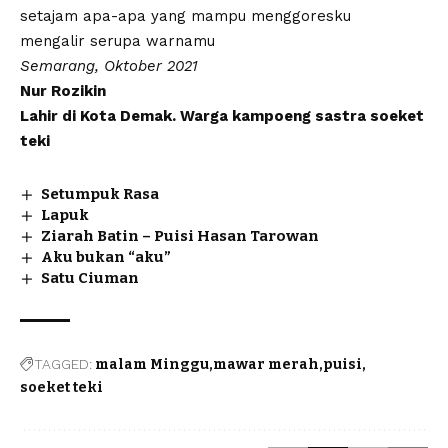
setajam apa-apa yang mampu menggoresku
mengalir serupa warnamu
Semarang, Oktober 2021
Nur Rozikin
Lahir di Kota Demak. Warga kampoeng
sastra soeket
teki
Setumpuk Rasa
Lapuk
Ziarah Batin – Puisi Hasan Tarowan
Aku bukan “aku”
Satu Ciuman
TAGGED:
malam Minggu
mawar merah
puisi
soeket teki