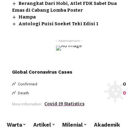
Berangkat Dari Hobi, Atlet FDK Sabet Dua
Emas di Cabang Lomba Poster
Hampa
Antologi Puisi Soeket Teki Edisi 1
- Advertisement -
Global Coronavirus Cases
0
Confirmed
0
Death
Covid-19 Statistics
More Information:
Warta
Artikel
Milenial
Akademik