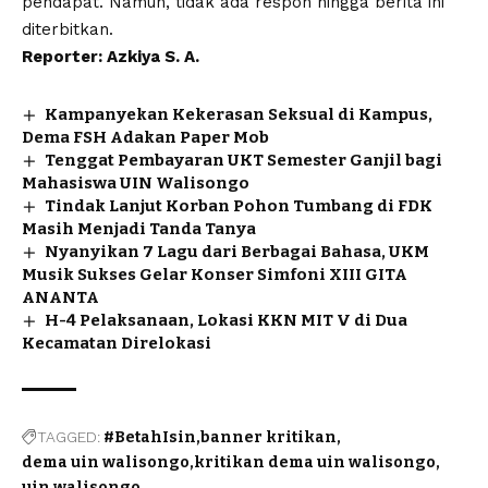
pendapat. Namun, tidak ada respon hingga berita ini
diterbitkan.
Reporter: Azkiya S. A.
Kampanyekan Kekerasan Seksual di Kampus,
Dema FSH Adakan Paper Mob
Tenggat Pembayaran UKT Semester Ganjil bagi
Mahasiswa UIN Walisongo
Tindak Lanjut Korban Pohon Tumbang di FDK
Masih Menjadi Tanda Tanya
Nyanyikan 7 Lagu dari Berbagai Bahasa, UKM
Musik Sukses Gelar Konser Simfoni XIII GITA
ANANTA
H-4 Pelaksanaan, Lokasi KKN MIT V di Dua
Kecamatan Direlokasi
TAGGED:
#BetahIsin
banner kritikan
dema uin walisongo
kritikan dema uin walisongo
uin walisongo