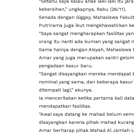
“Setahu saya kalau anak laki-laki itu j
kebersihan,” ungkapnya, Rabu (26/11).
Senada dengan Giggsy, Mahasiswa Fakulta
Putrirama juga ikut mengkhawatirkan kebe
“Saya sangat mengharapkan fasilitas yan
orang itu nanti ada kuman yang sangat 
Sama halnya dengan Aisyah, Mahasiswa P
Amar yang juga merupakan santri gelo
pengadaan kasur baru.
“Sangat disayangkan mereka mendapat 
nominal yang sama, dan beberapa kasur
ditempati lagi,” akunya.
Ia menceritakan ketika pertama kali dat
mendapatkan fasilitas.
“Awal saya datang ke mahad belum semua
disayangkan karena pihak mahad kurang s
Amar berharap pihak
Mahad Al Jamiah
U