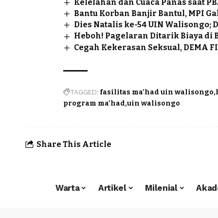
Kelelahan dan Cuaca Panas saat P
Bantu Korban Banjir Bantul, MPI G
Dies Natalis ke-54 UIN Walisongo; 
Heboh! Pagelaran Ditarik Biaya di
Cegah Kekerasan Seksual, DEMA FIS
TAGGED:
fasilitas ma'had uin walisongo
program ma'had
uin walisongo
Share This Article
Warta
Artikel
Milenial
Akad