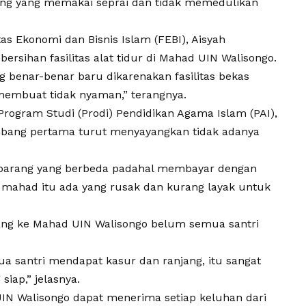
arang yang memakai seprai dan tidak memedulikan
s Ekonomi dan Bisnis Islam (FEBI), Aisyah
rsihan fasilitas alat tidur di
Mahad UIN Walisongo
.
g benar-benar baru dikarenakan fasilitas bekas
membuat tidak nyaman,” terangnya.
rogram Studi (Prodi) Pendidikan Agama Islam (PAI),
mbang pertama turut menyayangkan tidak adanya
barang yang berbeda padahal membayar dengan
 mahad itu ada yang rusak dan kurang layak untuk
ang ke
Mahad UIN Walisongo
belum semua santri
 santri mendapat kasur dan ranjang, itu sangat
iap,” jelasnya.
IN Walisongo
dapat menerima setiap keluhan dari