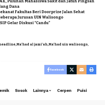
BAK, Puluhan Mahasiswa Sakit dan Jatuh Pingsan
alang Dana
Dekanat Fakultas Beri Doorprize Jalan Sehat
 Beberapa Jurusan UIN Walisongo
IP Gelar Diskusi “Candu”
headline
Ma'had al jami'ah
Ma'had uin walisongo
Facebook
emik
Sosok
Lainnya
Cerpen
Puisi