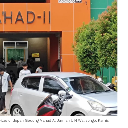
vitas di depan Gedung
Mahad Al Jamiah
UIN Walisongo
, Kamis