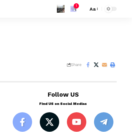
1
Aa
Share
Follow US
Find US on Social Medias