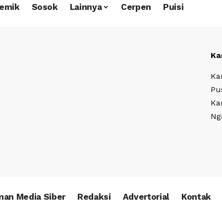
emik
Sosok
Lainnya
Cerpen
Puisi
Ka
Ka
Pu
Ka
Ng
an Media Siber
Redaksi
Advertorial
Kontak