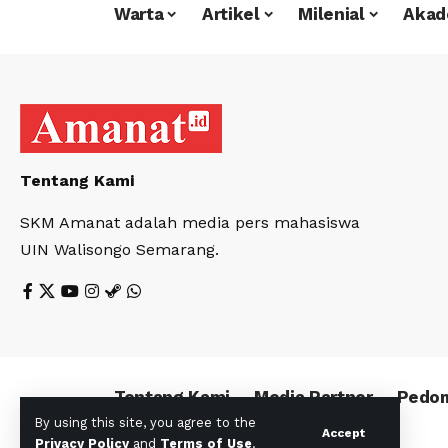
Warta
Artikel
Milenial
Akad
Tentang Kami
SKM Amanat adalah media pers mahasiswa
UIN Walisongo Semarang.
Tentang Kami
Media Partner
Pedom
By using this site, you agree to the
Accept
Privacy Policy
and
Terms of Use
.