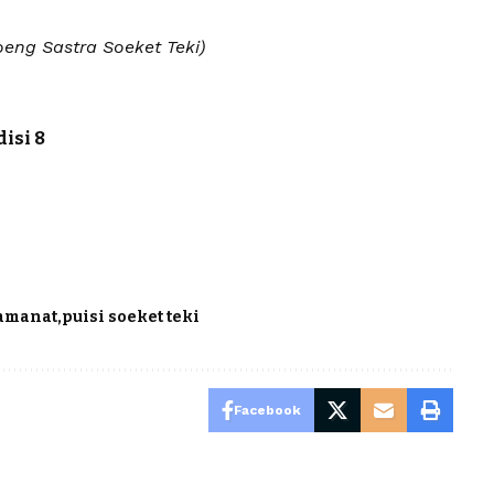
ng Sastra Soeket Teki)
isi 8
 amanat
puisi soeket teki
Facebook