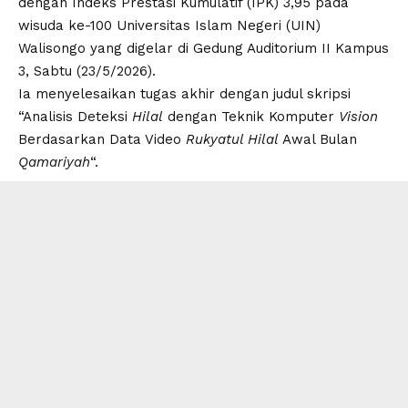
dengan Indeks Prestasi Kumulatif (IPK) 3,95 pada
wisuda ke-100
Universitas
Islam
Negeri
(
UIN
)
Walisongo
yang digelar di Gedung Auditorium II Kampus
3, Sabtu (23/5/2026).
Ia menyelesaikan tugas akhir dengan judul skripsi
“Analisis Deteksi
Hilal
dengan Teknik Komputer
Vision
Berdasarkan Data Video
Rukyatul Hilal
Awal Bulan
Qamariyah
“.