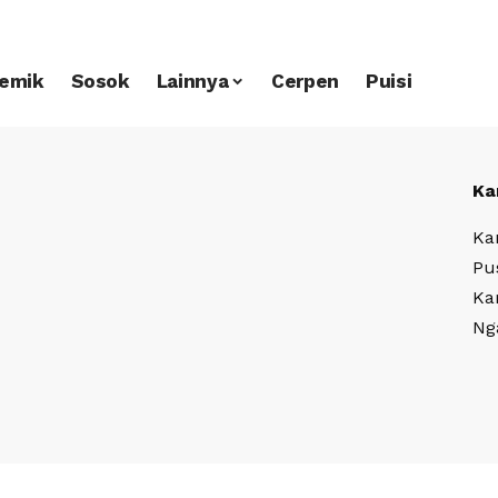
emik
Sosok
Lainnya
Cerpen
Puisi
Ka
Ka
Pu
Ka
Ng