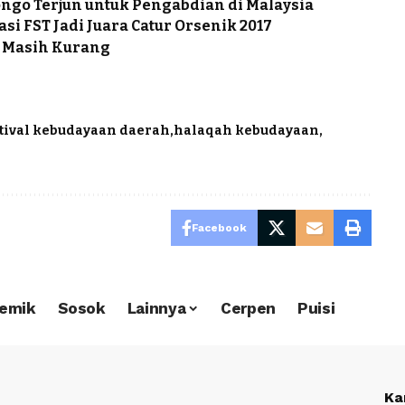
go Terjun untuk Pengabdian di Malaysia
si FST Jadi Juara Catur Orsenik 2017
r Masih Kurang
stival kebudayaan daerah
halaqah kebudayaan
Facebook
emik
Sosok
Lainnya
Cerpen
Puisi
Ka