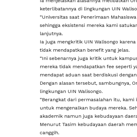
Ia menjelaskan alasannya melibatkan O
keterlibatannya di lingkungan UIN Walis
“Universitas saat Penerimaan Mahasiswa
sehingga eksistensi mereka kami satuka
lanjutnya.
Ia juga mengkritik UIN Walisongo karena
tidak mendapatkan benefit yang jelas.
“Ini sebenarnya juga kritik untuk kamp
mereka tidak mendapatkan fee seperti y
mendapat aduan saat berdiskusi denga
Dengan alasan tersebut, sambungnya, Or
lingkungan UIN Walisongo.
“Berangkat dari permasalahan itu, kam
untuk mengenalkan budaya mereka. Seh
akademik namun juga kebudayaan daerah,
Menurut Tasim kebudayaan daerah meman
canggih.