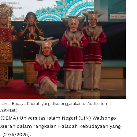
estival Budaya Daerah yang diselenggarakan di Auditorium II
at/Naili).
a (DEMA)
Universitas Islam Negeri
(
UIN
)
Walisongo
 Daerah
dalam rangkaian
Halaqah Kebudayaan
yang
a (27/5/2025).