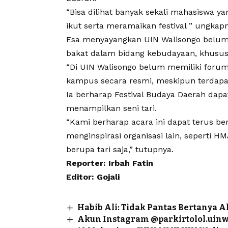
“Bisa dilihat banyak sekali mahasiswa y
ikut serta meramaikan festival ” ungkap
Esa menyayangkan UIN Walisongo belum
bakat dalam bidang kebudayaan, khususn
“Di UIN Walisongo belum memiliki forum
kampus secara resmi, meskipun terdapat
Ia berharap
Festival Budaya Daerah
dapat
menampilkan seni tari.
“Kami berharap acara ini dapat terus be
menginspirasi organisasi lain, seperti 
berupa tari saja,” tutupnya.
Reporter: Irbah Fatin
Editor: Gojali
Habib Ali: Tidak Pantas Bertanya 
Akun Instagram @parkirtolol.uinws