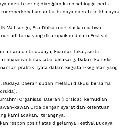
aya daerah sering dianggap kuno sehingga perlu
g memperkenalkan antar budaya daerah ke khalayak
IN Walisongo
, Esa Dhika menjelaskan bahwa
tas menjadi tema yang disampaikan dalam
Fesitval
 antara cinta budaya, kearifan lokal, serta
r mahasiswa lintas latar belakang. Dalam konteks
amun praktik nyata dalam kegiatan-kegiatan yang
al Budaya Daerah
sudah melalui diskusi bersama
orsida).
rrahmi Organisasi Daerah (Forsida), kemudian
kawan-kawan Orda dengan syarat dan ketentuan
ng kami adakan,” terangnya.
an respon positif atas digelarnya
Festival Budaya