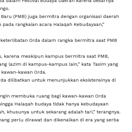
rda dalam
Festival Budaya Daerah
karena besarnya
ongo.
 Baru (PMB) juga bermitra dengan organisasi daerah
n pada rangkaian acara Halaqah Kebudayaan,”
 keterlibatan Orda dalam rangka bermitra saat PMB
us, karena meskipun kampus bermitra saat PMB,
ang lazim di kampus-kampus lain,” kata Tasim yang
n kawan-kawan Orda.
da dilibatkan untuk menunjukkan eksistensinya di
i ingin membuka ruang bagi kawan-kawan Orda
ingga Halaqah budaya tidak hanya kebudayaan
 khusunya untuk sekarang adalah tari,” terangnya.
g perlu dirawat dan dikenalkan di era yang serba