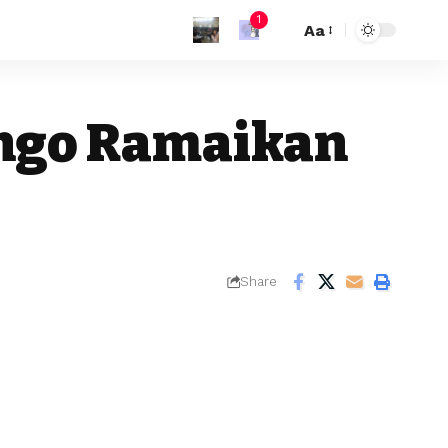
1
Aa
ongo Ramaikan
Share