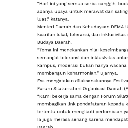
“Hari ini yang semua serba canggih, bud
adanya upaya untuk merawat dan salin
luas,” katanya.
Menteri Daerah dan Kebudayaan
DEMA U
kearifan lokal, toleransi, dan inklusivi
Budaya Daerah
.
“Tema ini menekankan nilai keseimbangan
semangat toleransi dan inklusivitas anta
kampus, moderasi bukan hanya wacana n
membangun keharmonian,” ujarnya.
Esa mengatakan dilaksanakannya
Festiv
Forum Silaturrahmi Organisasi Daerah (F
“Kami bekerja sama dengan Forum Silatu
membagikan link pendafataran kepada 
tertentu untuk mengikuti perlombaan ya
Ia juga merasa senang karena mendapatk
Daerah
.