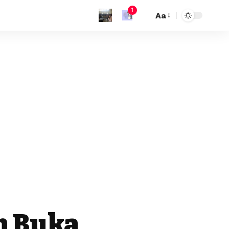
1
Aa
n Buka