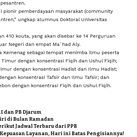
pesantren.
di pionir pemberdayaan masyarakat (community
ntren,” ungkap alumnus Doktoral Universitas
n 410 kouta, yang akan disebar ke 14 Perguruan
 Luar Negeri dan empat Ma`had Aly.
ra Kemenag sebagai tempat menimba ilmu peserta
 Timur dengan konsentrasi Fiqih dan Ushul Fiqih;
mur dengan konsentrasi Hadist dan Ilmu Hadist;
engan konsentrasi Tafsir dan Ilmu Tafsir; dan
bon dengan konsentrasi Fiqih dan Ushul Fiqih.
 dan PB Djarum
iri di Bulan Ramadan
erikut Jadwal Terbaru dari PPB
Kepuasan Layanan, Hari ini Batas Pengisiannya!