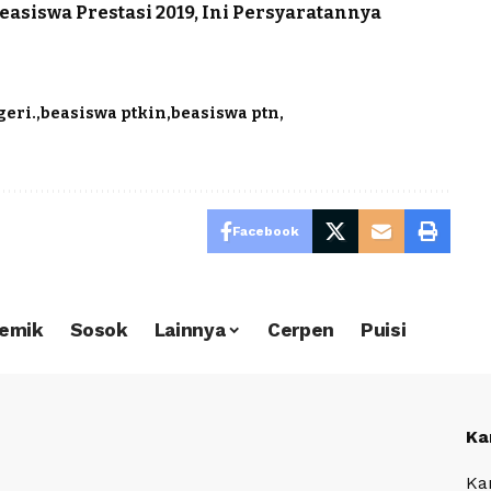
asiswa Prestasi 2019, Ini Persyaratannya
geri.
beasiswa ptkin
beasiswa ptn
Facebook
emik
Sosok
Lainnya
Cerpen
Puisi
Ka
Ka