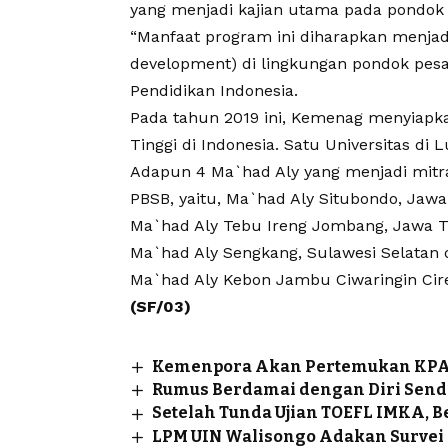
yang menjadi kajian utama pada pondok 
“Manfaat program ini diharapkan menja
development) di lingkungan pondok pesa
Pendidikan Indonesia.
Pada tahun 2019 ini, Kemenag menyiapka
Tinggi di Indonesia. Satu Universitas di
Adapun 4 Ma`had Aly yang menjadi mit
PBSB, yaitu, Ma`had Aly Situbondo, Jawa
Ma`had Aly Tebu Ireng Jombang, Jawa Ti
Ma`had Aly Sengkang, Sulawesi Selatan d
Ma`had Aly Kebon Jambu Ciwaringin Cire
(SF/03)
Kemenpora Akan Pertemukan KPAI
Rumus Berdamai dengan Diri Send
Setelah Tunda Ujian TOEFL IMKA, B
LPM UIN Walisongo Adakan Survei 