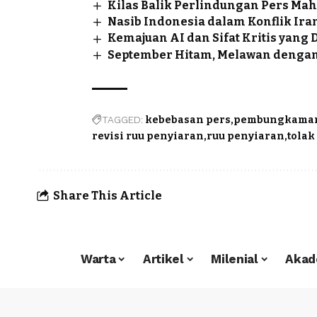
Kilas Balik Perlindungan Pers Ma
Nasib Indonesia dalam Konflik Ir
Kemajuan AI dan Sifat Kritis yang
September Hitam, Melawan dengan
TAGGED:
kebebasan pers
pembungkaman 
revisi ruu penyiaran
ruu penyiaran
tolak
Share This Article
Warta
Artikel
Milenial
Akad