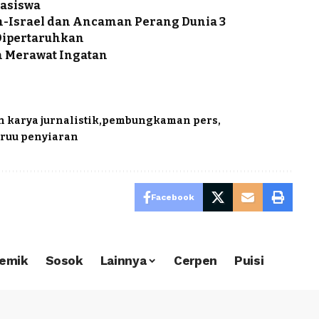
hasiswa
an-Israel dan Ancaman Perang Dunia 3
 Dipertaruhkan
 Merawat Ingatan
karya jurnalistik
pembungkaman pers
 ruu penyiaran
Facebook
emik
Sosok
Lainnya
Cerpen
Puisi