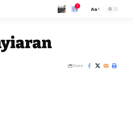
1
Aa
nyiaran
Share