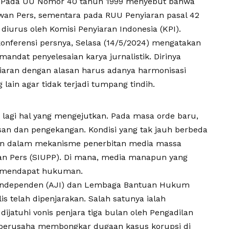
n. Pada UU Nomor 40 tahun 1999 menyebut bahwa
ewan Pers, sementara pada
RUU Penyiaran
pasal 42
 diurus oleh Komisi Penyiaran Indonesia (KPI).
onferensi persnya, Selasa (14/5/2024) mengatakan
ndat penyelesaian karya jurnalistik. Dirinya
aran dengan alasan harus adanya harmonisasi
ain agar tidak terjadi tumpang tindih.
lagi hal yang mengejutkan. Pada masa orde baru,
san dan pengekangan. Kondisi yang tak jauh berbeda
san dalam mekanisme penerbitan media massa
tan Pers (SIUPP). Di mana, media manapun yang
n mendapat hukuman.
is Independen (AJI) dan Lembaga Bantuan Hukum
is telah dipenjarakan. Salah satunya ialah
ijatuhi vonis penjara tiga bulan oleh Pengadilan
h berusaha membongkar dugaan kasus korupsi di