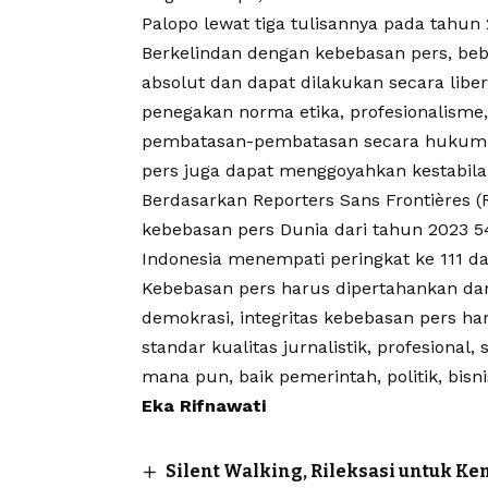
Palopo lewat tiga tulisannya pada tahun 
Berkelindan dengan
kebebasan pers
, be
absolut dan dapat dilakukan secara libe
penegakan norma etika, profesionalism
pembatasan-pembatasan secara hukum d
pers juga dapat menggoyahkan kestabila
Berdasarkan Reporters Sans Frontières (
kebebasan pers
Dunia dari tahun 2023 54
Indonesia menempati peringkat ke 111 d
Kebebasan pers
harus dipertahankan da
demokrasi, integritas kebebasan pers ha
standar kualitas jurnalistik, profesional,
mana pun, baik pemerintah, politik, bis
Eka Rifnawati
Silent Walking, Rileksasi untuk Kem