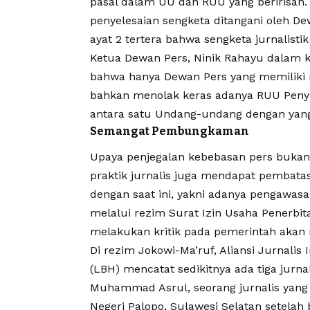
pasal dalam UU dan RUU yang beririsa
penyelesaian sengketa ditangani oleh D
ayat 2 tertera bahwa sengketa jurnalistik
Ketua Dewan Pers, Ninik Rahayu dalam k
bahwa hanya Dewan Pers yang memiliki ma
bahkan menolak keras adanya RUU Penyi
antara satu Undang-undang dengan yang l
Semangat Pembungkaman
Upaya penjegalan
kebebasan pers
bukan 
praktik jurnalis juga mendapat pembata
dengan saat ini, yakni adanya pengawa
melalui rezim Surat Izin Usaha Penerbi
melakukan kritik pada pemerintah aka
Di rezim Jokowi-Ma’ruf, Aliansi Jurnal
(LBH) mencatat sedikitnya ada tiga jurnal
Muhammad Asrul, seorang jurnalis yang d
Negeri Palopo, Sulawesi Selatan setela