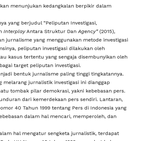
 akan menunjukan kedangkalan berpikir dalam
a yang berjudul “Peliputan Investigasi,
an
Interplay
Antara Struktur Dan
Agency”
(2015),
atan jurnalisme yang menggunakan metode investigasi
inya, peliputan investigasi dilakukan oleh
u kasus tertentu yang sengaja disembunyikan oleh
gai target peliputan investigasi.
enjadi bentuk jurnalisme paling tinggi tingkatannya.
 melarang jurnalistik investigasi ini dianggap
satu tombak pilar demokrasi, yakni
kebebasan pers
.
unduran dari kemerdekaan pers sendiri. Lantaran,
omor 40 Tahun 1999 tentang Pers di Indonesia yang
kebebasan dalam hal mencari, memperoleh, dan
alam hal mengatur sengketa jurnalistik, terdapat