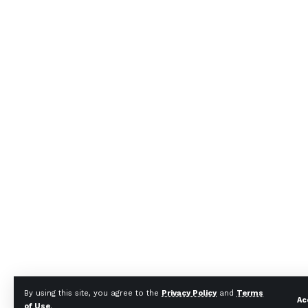
By using this site, you agree to the
Privacy Policy
and
Terms
Ac
of Use
.