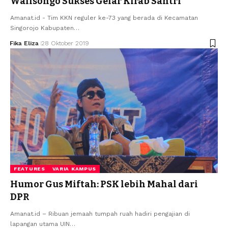
Walisongo Sukses Gelar Kirab Santri
Amanat.id - Tim KKN reguler ke-73 yang berada di Kecamatan
Singorojo Kabupaten…
Fika Eliza
28 Oktober 2019
FEATURES
VARIA KAMPUS
Humor Gus Miftah: PSK lebih Mahal dari
DPR
Amanat.id – Ribuan jemaah tumpah ruah hadiri pengajian di
lapangan utama UIN…