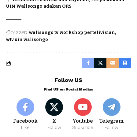
UIN Walisongo adakan ORS
TAGGED:
walisongo tv
workshop pertelivisian
wtv uin walisongo
Follow US
Find US on Social Medias
Facebook
X
Youtube
Telegram
Like
Follow
Subscribe
Follow