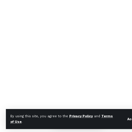
By using this site, you agree to the
Privacy Policy
and
Terms
Ac
of Use
.