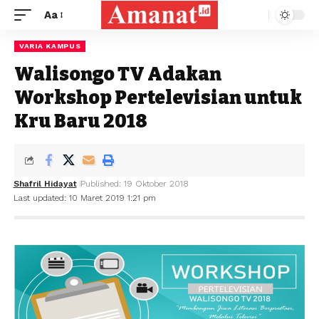
Aa
VARIA KAMPUS
Walisongo TV Adakan
Workshop Pertelevisian untuk
Kru Baru 2018
Shafril Hidayat
Published: 19 Oktober 2018
Last updated: 10 Maret 2019 1:21 pm