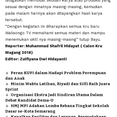
ditugaskan membuat sebuah karya atau produksi yang
sesuai dengan minatnya masing-masing, kemudian
pada malam harinya akan ditayangkan hasil karya
tersebut.
“Dengan kegiatan ini diharapkan semua kru baru
Walisongo TV memahami semua materi dan mampu
menemukan
skill
nya masing-masing” tutup Bayu.
Reporter: Muhammad Shafril Hidayat ( Calon Kru
Magang 2018)
Editor: Zulfiyana Dwi Hidayanti
Peran KUPI dalam Hadapi Problem Perempuan
dan Anak
Minim Waktu Latihan, Riyadi dan Silfi Raih Juara
Sprint
Organisasi Ekstra Jadi Sindiran Utama Dalam
Debat Kandidat Dema-U
HMJ MPI Adakan Lomba Rebana Tingkat Sekolah
Dasar se-Kota Semarang
Kenalkan Fasilitas dan Layanan, Perpustakaan