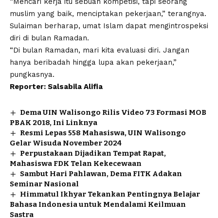
“Mencari kerja itu sebuah kompetisi, tapi seorang
muslim yang baik, menciptakan pekerjaan,” terangnya.
Sulaiman berharap, umat Islam dapat mengintrospeksi
diri di bulan
Ramadan
.
“Di bulan Ramadan, mari kita evaluasi diri. Jangan
hanya beribadah hingga lupa akan pekerjaan,”
pungkasnya.
Reporter: Salsabila Alifia
Dema UIN Walisongo Rilis Video 73 Formasi MOB
PBAK 2018, Ini Linknya
Resmi Lepas 558 Mahasiswa, UIN Walisongo
Gelar Wisuda November 2024
Perpustakaan Dijadikan Tempat Rapat,
Mahasiswa FDK Telan Kekecewaan
Sambut Hari Pahlawan, Dema FITK Adakan
Seminar Nasional
Himmatul Ikhyar Tekankan Pentingnya Belajar
Bahasa Indonesia untuk Mendalami Keilmuan
Sastra