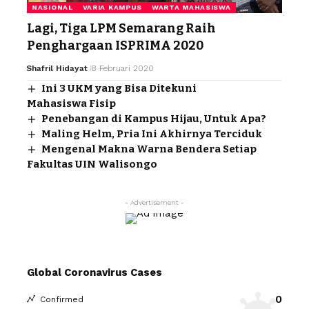
NASIONAL
VARIA KAMPUS
WARTA MAHASISWA
Lagi, Tiga LPM Semarang Raih
Penghargaan ISPRIMA 2020
Shafril Hidayat
8 Februari 2020
Ini 3 UKM yang Bisa Ditekuni
Mahasiswa Fisip
Penebangan di Kampus Hijau, Untuk Apa?
Maling Helm, Pria Ini Akhirnya Terciduk
Mengenal Makna Warna Bendera Setiap
Fakultas UIN Walisongo
- Advertisement -
Global Coronavirus Cases
0
Confirmed