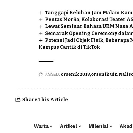
Tanggapi Keluhan Jam Malam Kampu
Pentas MorSa, Kolaborasi Teater 
Lewat Seminar Bahasa UKM Masa A
Semarak Opening Ceremony dalam
Potensi Jadi Objek Fisik, Beberap
Kampus Cantik di TikTok
TAGGED:
orsenik 2018
orsenik uin walis
Share This Article
Warta
Artikel
Milenial
Akad