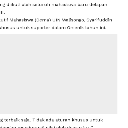
ng diikuti oleh seluruh mahasiswa baru delapan
II.
kutif Mahasiswa (Dema) UIN Walisongo, Syarifuddin
husus untuk suporter dalam Orsenik tahun ini.
g terbaik saja. Tidak ada aturan khusus untuk
dengan mengurangi nilai oleh dewan juri,”