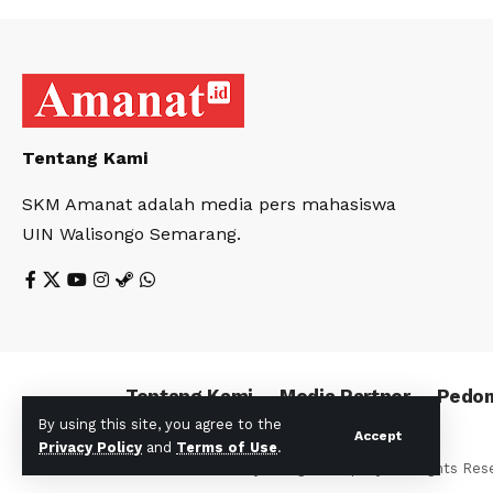
Tentang Kami
SKM Amanat adalah media pers mahasiswa
UIN Walisongo Semarang.
Tentang Kami
Media Partner
Pedom
By using this site, you agree to the
Accept
Privacy Policy
and
Terms of Use
.
© Foxiz News Network. Ruby Design Company. All Rights Res