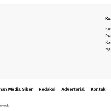
Ka
Ka
Pu
Ka
Ng
an Media Siber
Redaksi
Advertorial
Kontak
erved.