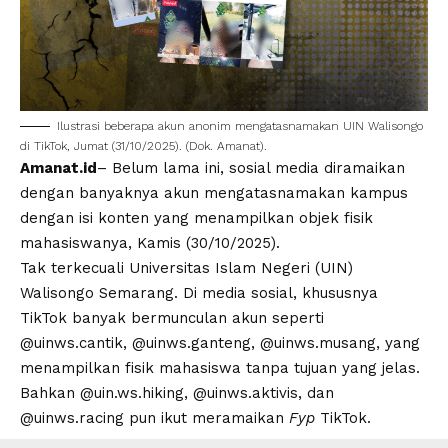
Ilustrasi beberapa akun anonim mengatasnamakan
UIN Walisongo
di TikTok, Jumat (31/10/2025). (Dok. Amanat).
Amanat.id
– Belum lama ini, sosial media diramaikan
dengan banyaknya akun mengatasnamakan kampus
dengan isi konten yang menampilkan objek fisik
mahasiswanya, Kamis (30/10/2025).
Tak terkecuali
Universitas Islam Negeri
(
UIN
)
Walisongo
Semarang. Di media sosial, khususnya
TikTok banyak bermunculan akun seperti
@uinws.cantik, @uinws.ganteng, @uinws.musang, yang
menampilkan fisik mahasiswa tanpa tujuan yang jelas.
Bahkan @uin.ws.hiking, @uinws.aktivis, dan
@uinws.racing pun ikut meramaikan
Fyp
TikTok.