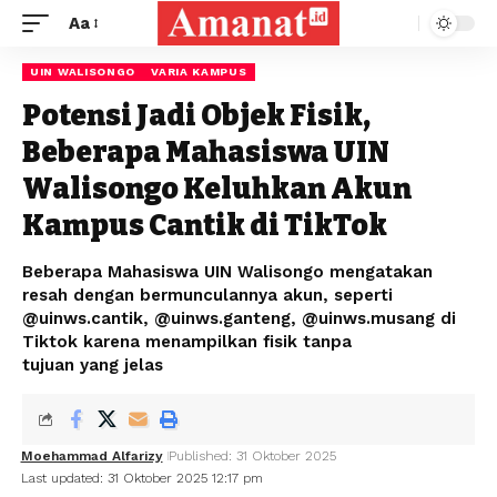
Aa
UIN WALISONGO
VARIA KAMPUS
Potensi Jadi Objek Fisik,
Beberapa Mahasiswa UIN
Walisongo Keluhkan Akun
Kampus Cantik di TikTok
Beberapa Mahasiswa UIN Walisongo mengatakan
resah dengan bermunculannya akun, seperti
@uinws.cantik, @uinws.ganteng, @uinws.musang di
Tiktok karena menampilkan fisik tanpa
tujuan yang jelas
Moehammad Alfarizy
Published: 31 Oktober 2025
Last updated: 31 Oktober 2025 12:17 pm