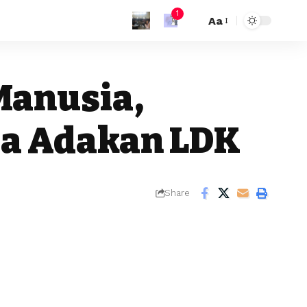
1
Aa
Manusia,
a Adakan LDK
Share