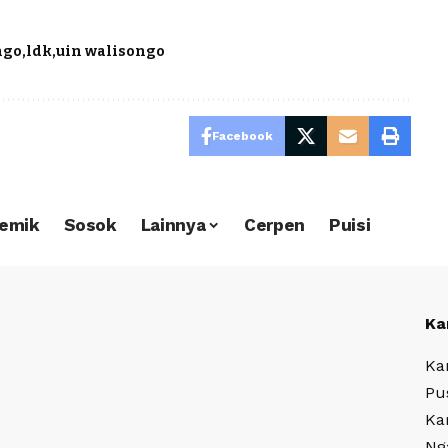
ngo
ldk
uin walisongo
Facebook
emik
Sosok
Lainnya
Cerpen
Puisi
Ka
Ka
Pu
Ka
Ng