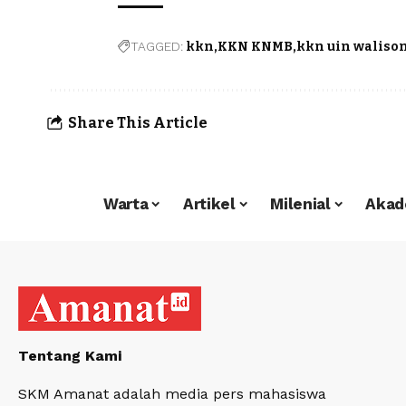
TAGGED:
kkn
KKN KNMB
kkn uin waliso
Share This Article
Warta
Artikel
Milenial
Akad
Tentang Kami
SKM Amanat adalah media pers mahasiswa