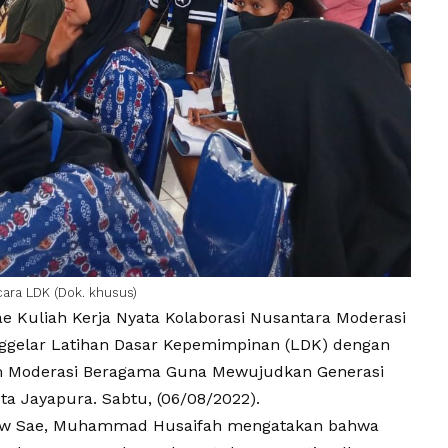
ra LDK (Dok. khusus)
ae
Kuliah Kerja Nyata
Kolaborasi Nusantara Moderasi
ggelar Latihan Dasar Kepemimpinan (LDK) dengan
 Moderasi Beragama Guna Mewujudkan Generasi
ta Jayapura. Sabtu, (06/08/2022).
w Sae, Muhammad Husaifah mengatakan bahwa