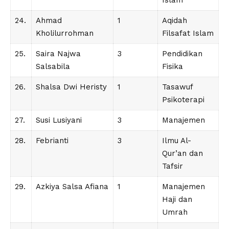
Islam
24.
Ahmad
1
Aqidah
Kholilurrohman
Filsafat Islam
25.
Saira Najwa
3
Pendidikan
Salsabila
Fisika
26.
Shalsa Dwi Heristy
1
Tasawuf
Psikoterapi
27.
Susi Lusiyani
3
Manajemen
28.
Febrianti
3
Ilmu Al-
Qur’an dan
Tafsir
29.
Azkiya Salsa Afiana
1
Manajemen
Haji dan
Umrah