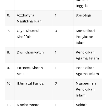
Inggris
6.
Azzhafyra
1
Sosiologi
Maulidina Riani
7.
Ulya Khusnul
3
Komunikasi
Khofifah
Penyiaran
Islam
8.
Dwi Khoiriyatun
1
Pendidikan
Agama Islam
9.
Earnest Sherin
1
Pendidikan
Amalia
Agama Islam
10.
Iklimatul Farida
3
Manajemen
Pendidikan
Islam
11.
Moehammad
1
Aqidah