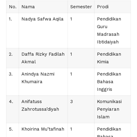
No.
Nama
Semester
Prodi
1.
Nadya Safwa Aqila
1
Pendidikan
Guru
Madrasah
Ibtidaiyah
2.
Daffa Rizky Fadilah
1
Pendidikan
Akmal
Kimia
3.
Anindya Nazmi
1
Pendidikan
Khumaira
Bahasa
Inggris
4.
Anifatuss
3
Komunikasi
Zahrotussa’diyah
Penyiaran
Islam
5.
Khoirina Mu’tafinah
1
Pendidikan
Bahasa