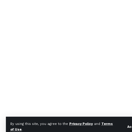
By using this site, you agree to the
Privacy Policy
and
Terms
Ac
of Use
.