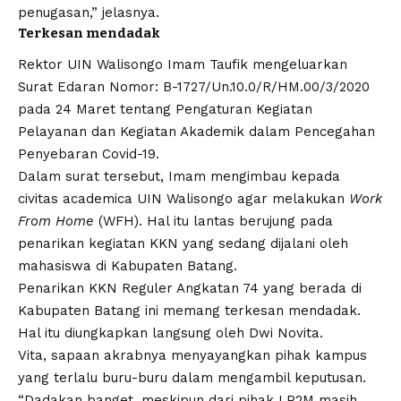
penugasan,” jelasnya.
Terkesan mendadak
Rektor UIN Walisongo
Imam Taufik
mengeluarkan
Surat Edaran
Nomor: B-1727/Un.10.0/R/HM.00/3/2020
pada 24 Maret tentang Pengaturan Kegiatan
Pelayanan dan Kegiatan Akademik dalam Pencegahan
Penyebaran Covid-19.
Dalam surat tersebut, Imam mengimbau kepada
civitas academica UIN Walisongo agar melakukan
Work
From Home
(WFH). Hal itu lantas berujung pada
penarikan kegiatan KKN yang sedang dijalani oleh
mahasiswa di Kabupaten Batang.
Penarikan KKN Reguler Angkatan 74 yang berada di
Kabupaten Batang ini memang terkesan mendadak.
Hal itu diungkapkan langsung oleh Dwi Novita.
Vita, sapaan akrabnya menyayangkan pihak kampus
yang terlalu buru-buru dalam mengambil keputusan.
“Dadakan banget, meskipun dari pihak LP2M masih