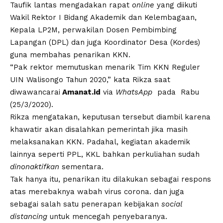
Taufik lantas mengadakan rapat
online
yang diikuti
Wakil Rektor I Bidang Akademik dan Kelembagaan,
Kepala LP2M, perwakilan Dosen Pembimbing
Lapangan (DPL) dan juga Koordinator Desa (Kordes)
guna membahas penarikan KKN.
“Pak rektor memutuskan menarik Tim KKN Reguler
UIN Walisongo Tahun 2020,” kata Rikza saat
diwawancarai
Amanat.id
via
WhatsApp
pada Rabu
(25/3/2020).
Rikza mengatakan, keputusan tersebut diambil karena
khawatir akan disalahkan pemerintah jika masih
melaksanakan KKN. Padahal, kegiatan akademik
lainnya seperti PPL, KKL bahkan perkuliahan sudah
dinonaktifkan
sementara.
Tak hanya itu, penarikan itu dilakukan sebagai respons
atas merebaknya wabah
virus corona
. dan juga
sebagai salah satu penerapan kebijakan
social
distancing
untuk mencegah penyebaranya.