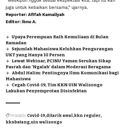
“Meskipun
nggak
sesuai ekspektasi kita, tapi itu kan
juga untuk kebaikan bersama,” ujarnya.
Reporter: Afifah Kamaliyah
Editor: Ibnu A.
Upaya Perempuan Raih Kemuliaan di Bulan
Ramadan
Sejumlah Mahasiswa Keluhkan Pengurangan
UKT yang Hanya 10 Persen
Lewat Webinar, PCINU Yaman Serukan Sikap
Pasrah dan ‘Ngalah’ dalam Moderasi Beragama
Abdul Halim: Pentingnya Ilmu Komunikasi bagi
Mahasiswa
Cegah Covid-19, Tim KKN UIN Walisongo
Lakukan Penyemprotan Disinfektan
TAGGED:
Covid-19
ditarik awal
kkn reguler
kknbatang
uin walisongo