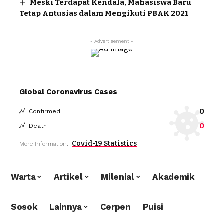
Meski Terdapat Kendala, Mahasiswa Baru
Tetap Antusias dalam Mengikuti PBAK 2021
- Advertisement -
Global Coronavirus Cases
0
Confirmed
0
Death
Covid-19 Statistics
More Information:
Warta
Artikel
Milenial
Akademik
Sosok
Lainnya
Cerpen
Puisi