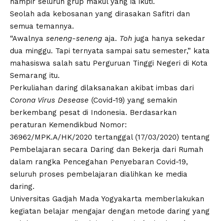
hampir seluruh grup makul yang ia ikuti.
Seolah ada kebosanan yang dirasakan Safitri dan
semua temannya.
“Awalnya
seneng-seneng
aja.
Toh
juga hanya sekedar
dua minggu. Tapi ternyata sampai satu semester,” kata
mahasiswa salah satu Perguruan Tinggi Negeri di Kota
Semarang itu.
Perkuliahan daring dilaksanakan akibat imbas dari
Corona Virus Desease
(Covid-19) yang semakin
berkembang pesat di Indonesia. Berdasarkan
peraturan Kemendikbud Nomor:
36962/MPK.A/HK/2020 tertanggal (17/03/2020) tentang
Pembelajaran secara Daring dan Bekerja dari Rumah
dalam rangka Pencegahan Penyebaran Covid-19,
seluruh proses pembelajaran dialihkan ke media
daring.
Universitas Gadjah Mada Yogyakarta memberlakukan
kegiatan belajar mengajar dengan metode daring yang