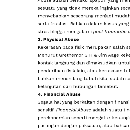
Abuse
adalah perilaku apapun yang me
sesuatu yang tidak mereka inginkan seca
menyebabkan seseorang menjadi mudah 
serta frustasi. Bahkan dalam kasus yang
stres hingga mengalami
post traumatic s
3. Physical Abuse
Kekerasan pada fisik merupakan salah s
Menurut Grethemor S H & Jim Aage keker
kontak langsung dan dimaksudkan untuk
penderitaan fisik lain, atau kerusakan
bahkan menendang tubuh kita, sudah s
kelanjutan dari hubungan tersebut.
4. Financial Abuse
Segala hal yang berkaitan dengan
finansi
sensitif.
Financial Abuse
adalah suatu ti
perekonomian seperti mengatur keuanga
pasangan dengan paksaaan, atau bahka