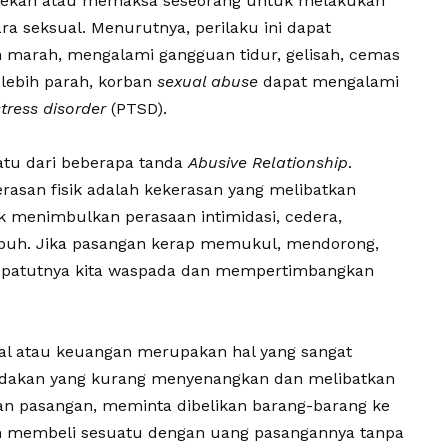
nekan atau memaksa seseorang untuk melakukan
ra seksual. Menurutnya, perilaku ini dapat
marah, mengalami gangguan tidur, gelisah, cemas
 lebih parah, korban
sexual abuse
dapat mengalami
tress disorder
(PTSD).
atu dari beberapa tanda
Abusive Relationship
.
asan fisik adalah kekerasan yang melibatkan
 menimbulkan perasaan intimidasi, cedera,
 tubuh. Jika pasangan kerap memukul, mendorong,
epatutnya kita waspada dan mempertimbangkan
al
atau keuangan merupakan hal yang sangat
ndakan yang kurang menyenangkan dan melibatkan
n pasangan, meminta dibelikan barang-barang ke
n membeli sesuatu dengan uang pasangannya tanpa