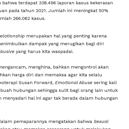
bahwa terdapat 338.496 laporan kasus kekerasan
uan pada tahun 2021. Jumlah ini meningkat 50%
umlah 266.062 kasus.
relationship
merupakan hal yang penting karena
 menimbulkan dampak yang merugikan bagi diri
busive
yang harus kita waspadai.
 mengancam, menghina, bahkan mengontrol akan
hkan harga diri dan memaksa agar kita selalu
koterapi Susan Forward,
Emotional Abuse
sering kali
sebuah hubungan sehingga sulit bagi orang lain untuk
an menyadari hal ini agar tak berada dalam hubungan
.id dalam pemaparannya mengatakan bahwa
Sexual