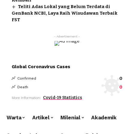
Teliti Adas Lokal yang Belum Terdata di
GenBank NCBI, Laya Raih Wisudawan Terbaik
FST
- Advertisement -
Global Coronavirus Cases
0
Confirmed
0
Death
Covid-19 Statistics
More Information:
Warta
Artikel
Milenial
Akademik