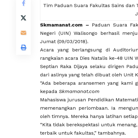
Tim Paduan Suara Fakultas Sains dan 
J
Skmamanat.com –
Paduan Suara Faku
Negeri (UIN) Walisongo berhasil menj
Jumat (09/03/2018).
Acara yang berlangsung di Auditori
rangkaian acara Dies Natalis ke-48 UIN 
Septian Raka Dijaya sela
ku dirigen Pad
dari aslinya yang telah dibuat oleh Unit
“Ada beberapa aransemen yang kami gan
kepada
Skmamanat.com
Mahasiswa jurusan Pendidikan Matemati
memenangkan perlombaan. Ia mengungk
oleh timnya. Mereka hanya latihan setia
“Kita tidak berekspektasi untuk menan
terbaik untuk fakultas,” tambahnya.