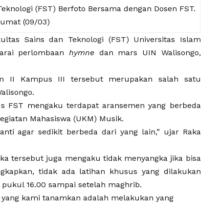
Teknologi (FST) Berfoto Bersama dengan Dosen FST.
umat (09/03)
ltas Sains dan Teknologi (FST) Universitas Islam
uarai perlombaan
hymne
dan mars UIN Walisongo,
um II Kampus III tersebut merupakan salah satu
Walisongo.
us FST mengaku terdapat aransemen yang berbeda
 Kegiatan Mahasiswa (UKM) Musik.
ti agar sedikit berbeda dari yang lain,” ujar Raka
ka tersebut juga mengaku tidak menyangka jika bisa
apkan, tidak ada latihan khusus yang dilakukan
p pukul 16.00 sampai setelah maghrib.
g, yang kami tanamkan adalah melakukan yang