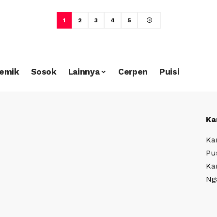
1
2
3
4
5
emik
Sosok
Lainnya
Cerpen
Puisi
Ka
Ka
Pu
Ka
Ng