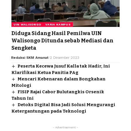
UIN WALISONGO
VARIA KAMPUS
Diduga Sidang Hasil Pemilwa UIN
Walisongo Ditunda sebab Mediasi dan
Sengketa
Redaksi SKM Amanat
2 Desember 2023
Peserta Kecewa Jusuf Kalla tak Hadir, Ini
Klarifikasi Ketua Panitia PAg
Mencari Kebenaran dalam Bongkahan
Mitologi
FISIP Rajai Cabor Bulutangkis Orsenik
Tahun Ini
Detoks Digital Bisa Jadi Solusi Mengurangi
Ketergantungan pada Teknologi
- Advertisement -