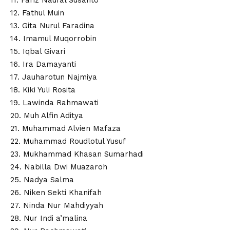
11. Fariz Naufal Susanto
12. Fathul Muin
13. Gita Nurul Faradina
14. Imamul Muqorrobin
15. Iqbal Givari
16. Ira Damayanti
17. Jauharotun Najmiya
18. Kiki Yuli Rosita
19. Lawinda Rahmawati
20. Muh Alfin Aditya
21. Muhammad Alvien Mafaza
22. Muhammad Roudlotul Yusuf
23. Mukhammad Khasan Sumarhadi
24. Nabilla Dwi Muazaroh
25. Nadya Salma
26. Niken Sekti Khanifah
27. Ninda Nur Mahdiyyah
28. Nur Indi a’malina