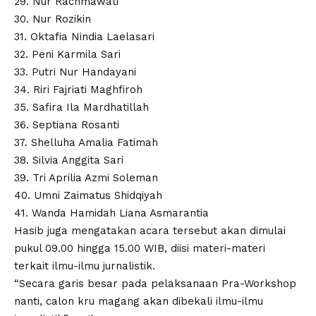
29. Nur Rachmawati
30. Nur Rozikin
31. Oktafia Nindia Laelasari
32. Peni Karmila Sari
33. Putri Nur Handayani
34. Riri Fajriati Maghfiroh
35. Safira Ila Mardhatillah
36. Septiana Rosanti
37. Shelluha Amalia Fatimah
38. Silvia Anggita Sari
39. Tri Aprilia Azmi Soleman
40. Umni Zaimatus Shidqiyah
41. Wanda Hamidah Liana Asmarantia
Hasib juga mengatakan acara tersebut akan dimulai
pukul 09.00 hingga 15.00 WIB, diisi materi-materi
terkait ilmu-ilmu jurnalistik.
“Secara garis besar pada pelaksanaan Pra-Workshop
nanti, calon kru magang akan dibekali ilmu-ilmu