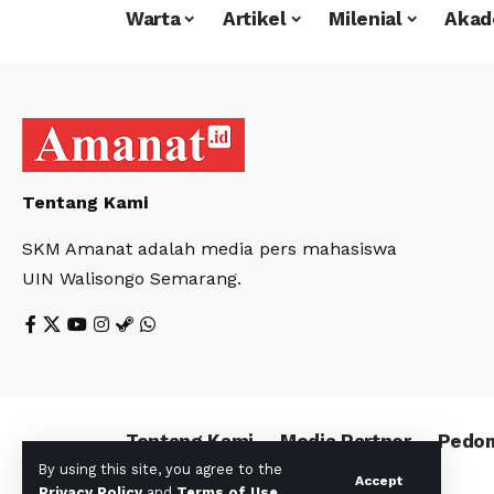
Warta
Artikel
Milenial
Akad
Tentang Kami
SKM Amanat adalah media pers mahasiswa
UIN Walisongo Semarang.
Tentang Kami
Media Partner
Pedom
By using this site, you agree to the
Accept
Privacy Policy
and
Terms of Use
.