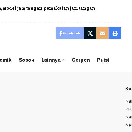
n
model jam tangan
pemakaian jam tangan
Facebook
emik
Sosok
Lainnya
Cerpen
Puisi
Ka
Ka
Pu
Ka
Ng