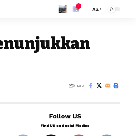
1
Aa
menunjukkan
Share
Follow US
Find US on Social Medias