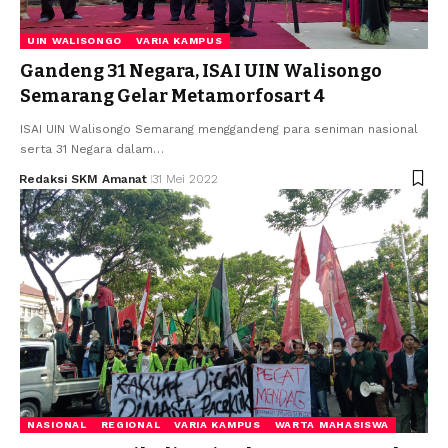
UIN WALISONGO
VARIA KAMPUS
Gandeng 31 Negara, ISAI UIN Walisongo
Semarang Gelar Metamorfosart 4
ISAI UIN Walisongo Semarang menggandeng para seniman nasional
serta 31 Negara dalam…
Redaksi SKM Amanat
31 Mei 2022
NASIONAL
REGIONAL
VARIA KAMPUS
WARTA MAHASISWA