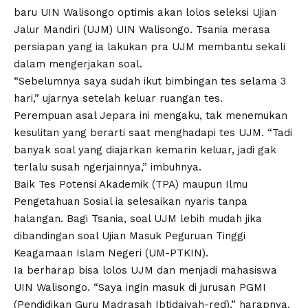
baru UIN Walisongo optimis akan lolos seleksi Ujian
Jalur Mandiri (UJM) UIN Walisongo. Tsania merasa
persiapan yang ia lakukan pra UJM membantu sekali
dalam mengerjakan soal.
“Sebelumnya saya sudah ikut bimbingan tes selama 3
hari,” ujarnya setelah keluar ruangan tes.
Perempuan asal Jepara ini mengaku, tak menemukan
kesulitan yang berarti saat menghadapi tes UJM. “Tadi
banyak soal yang diajarkan kemarin keluar, jadi gak
terlalu susah ngerjainnya,” imbuhnya.
Baik Tes Potensi Akademik (TPA) maupun Ilmu
Pengetahuan Sosial ia selesaikan nyaris tanpa
halangan. Bagi Tsania, soal UJM lebih mudah jika
dibandingan soal Ujian Masuk Peguruan Tinggi
Keagamaan Islam Negeri (UM-PTKIN).
Ia berharap bisa lolos UJM dan menjadi mahasiswa
UIN Walisongo. “Saya ingin masuk di jurusan PGMI
(Pendidikan Guru Madrasah Ibtidaiyah-red),” harapnya.