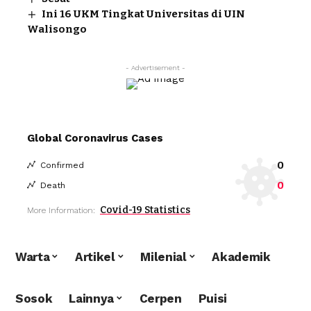
Ini 16 UKM Tingkat Universitas di UIN
Walisongo
- Advertisement -
Global Coronavirus Cases
0
Confirmed
0
Death
Covid-19 Statistics
More Information:
Warta
Artikel
Milenial
Akademik
Sosok
Lainnya
Cerpen
Puisi