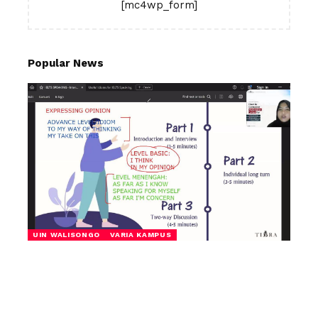
[mc4wp_form]
Popular News
UIN WALISONGO
VARIA KAMPUS