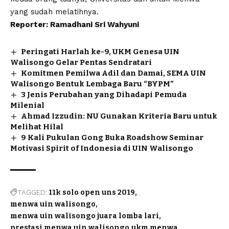
yang sudah melatihnya.
Reporter: Ramadhani Sri Wahyuni
Peringati Harlah ke-9, UKM Genesa UIN
Walisongo Gelar Pentas Sendratari
Komitmen Pemilwa Adil dan Damai, SEMA UIN
Walisongo Bentuk Lembaga Baru “BYPM”
3 Jenis Perubahan yang Dihadapi Pemuda
Milenial
Ahmad Izzudin: NU Gunakan Kriteria Baru untuk
Melihat Hilal
9 Kali Pukulan Gong Buka Roadshow Seminar
Motivasi Spirit of Indonesia di UIN Walisongo
TAGGED:
11k solo open uns 2019
menwa uin walisongo
menwa uin walisongo juara lomba lari
prestasi menwa uin walisongo
ukm menwa