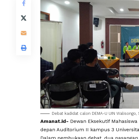
Debat kadidat calon DEMA-U
UIN
Walisongo
,
Amanat.id-
Dewan Eksekutif Mahasiswa U
depan Auditorium II kampus 3 Universitas
Dalam pembukaan debat, dua pasangan ca