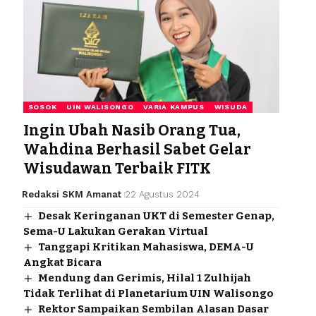
SOSOK
UIN WALISONGO
VARIA KAMPUS
WISUDA
Ingin Ubah Nasib Orang Tua,
Wahdina Berhasil Sabet Gelar
Wisudawan Terbaik FITK
Redaksi SKM Amanat
22 Agustus 2024
Desak Keringanan UKT di Semester Genap,
Sema-U Lakukan Gerakan Virtual
Tanggapi Kritikan Mahasiswa, DEMA-U
Angkat Bicara
Mendung dan Gerimis, Hilal 1 Zulhijah
Tidak Terlihat di Planetarium UIN Walisongo
Rektor Sampaikan Sembilan Alasan Dasar