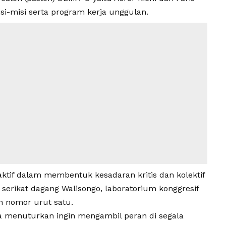
si-misi serta program kerja unggulan.
i aktif dalam membentuk kesadaran kritis dan kolektif
erikat dagang Walisongo, laboratorium konggresif
on nomor urut satu.
a menuturkan ingin mengambil peran di segala