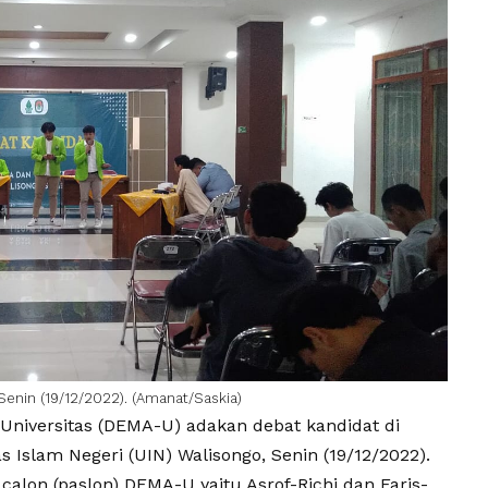
 Senin (19/12/2022). (Amanat/Saskia)
niversitas (
DEMA-U
) adakan debat kandidat di
 Islam Negeri (UIN) Walisongo, Senin (19/12/2022).
lon (paslon) DEMA-U yaitu Asrof-Richi dan Faris-