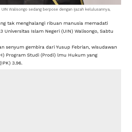
H
UIN Walisongo
sedang berpose dengan ijazah kelulusannya,
ang tak menghalangi ribuan manusia memadati
 3
Universitas Islam Negeri
(
UIN
)
Walisongo
, Sabtu
kan senyum gembira dari
Yusup Febrian
, wisudawan
H
) Program Studi (Prodi) lmu Hukum yang
IPK) 3.96.