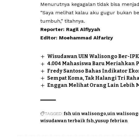
Menurutnya kegagalan tidak bisa menjad
“Saya melihat kalau aku gugur bukan ber
tumbuh,” titahnya.
Reporter: Ragil Alfiyyah
Editor: Moehammad Alfarizy
Wisudawan UIN Walisongo Ber-IPK 3
4.004 Mahasiswa Baru Meriahkan 
Fredy Santoso Bahas Indikator Ek
Sempat Koma, Tak Halangi Tri Rah
Enggan Melihat Orang Lain Lebih M
TAGGED:
fsh uin walisongo
uin walisong
wisudawan terbaik fsh
yusup febrian