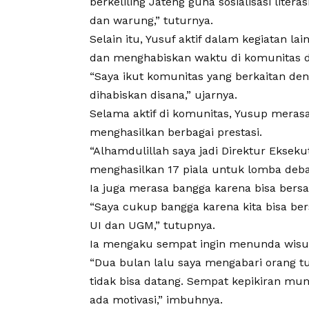
berkeliling Jateng guna sosialisasi literas
dan warung,” tuturnya.
Selain itu,
Yusuf
aktif dalam kegiatan lain
dan menghabiskan waktu di komunitas d
“Saya ikut komunitas yang berkaitan de
dihabiskan disana,” ujarnya.
Selama aktif di komunitas,
Yusup
merasa 
menghasilkan berbagai prestasi.
“Alhamdulillah saya jadi Direktur Eksek
menghasilkan 17 piala untuk lomba debat 
Ia juga merasa bangga karena bisa bersa
“Saya cukup bangga karena kita bisa bers
UI dan UGM,” tutupnya.
Ia mengaku sempat ingin menunda wisud
“Dua bulan lalu saya mengabari orang tu
tidak bisa datang. Sempat kepikiran mu
ada motivasi,” imbuhnya.