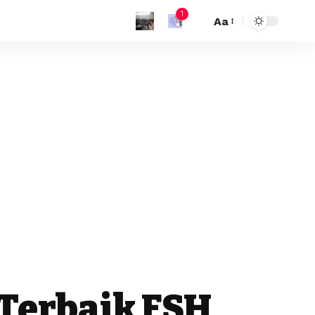
1
Aa
Terbaik FSH