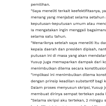
pemilihan.
“Saya meneliti terkait keefektifitasnya,
menang yang menjabat selama setahun 
keputusan-keputusan umum atau mendes
Ia mengatakan ingin menggali bagaimana
selama satu tahun.
“Menariknya setelah saya meneliti itu d
kepala daerah dan presiden dipisah, nanti
putusan ini di masa yang akan mendatang
Yusup
juga memaparkan dampak dari kot
menimbulkan dilema secara konstitusion
“Implikasi ini menimbulkan dilema konsti
dengan prinsip keadilan substantif bagi k
Dalam proses menyusun skripsi, Yusup ju
membuat dirinya sempat tertekan pada 
“Selama skripsi aku tertekan, 2 minggu