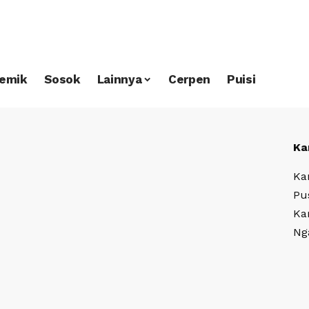
emik
Sosok
Lainnya
Cerpen
Puisi
Ka
Ka
Pu
Ka
Ng