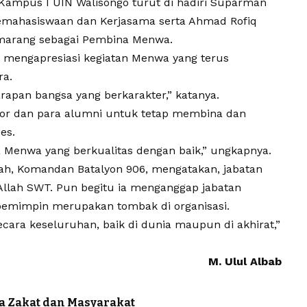
 Kampus I UIN Walisongo turut di hadiri Suparman
 Kemahasiswaan dan Kerjasama serta Ahmad Rofiq
emarang sebagai Pembina Menwa.
mengapresiasi kegiatan Menwa yang terus
ra.
apan bangsa yang berkarakter,” katanya.
ior dan para alumni untuk tetap membina dan
es.
a Menwa yang berkualitas dengan baik,” ungkapnya.
ah, Komandan Batalyon 906, mengatakan, jabatan
Allah SWT. Pun begitu ia menganggap jabatan
 pemimpin merupakan tombak di organisasi.
ara keseluruhan, baik di dunia maupun di akhirat,”
M. Ulul Albab
ra Zakat dan Masyarakat