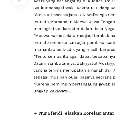
Acara yang berlangsung di Auditorium I
Syukur sebagai Wakil Rektor III Bidang
Direktur Pascasarjana UIN Walisongo S
Indriato, Komandan Menwa Jawa Tengah 
meningkatkan karakter dalam bela Nega
“Menwa harus selalu menjadi tombak har
Indriato menekankan agar pembina, sen
mamantau adik-adik yang masih berpros
“Tentu semua itu agar dapat tercapainy
Dalam sambutannya, Zakiyyatul Muskiyy
yang ia terima merupakan amanah dari 
sebagai musibah pula, baginya seorang
“Karena pemimpin bertanggung jawab sec
ungkap Zakiyyatul.
Nur Efendi Jelaskan Korelasi anta