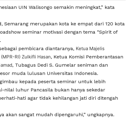
onesiaan UIN Walisongo semakin meningkat,” kata
id, Semarang merupakan kota ke empat dari 120 kota
roadshow seminar motivasi dengan tema “Spirit of
.
 sebagai pembicara diantaranya,
Ketua Majelis
(MPR-RI) Zulkifli Hasan
, Ketua Komisi Pemberantasan
Samad
, Tubagus Dedi S. Gumelar seniman dan
esor muda lulusan Universitas Indonesia.
gimbau kepada peserta seminar untuk lebih
-nilai luhur Pancasila bukan hanya sekedar
hati-hati agar tidak kehilangan jati diri ditengah
inya akan sangat mudah dipengaruhi,” ungkapnya.