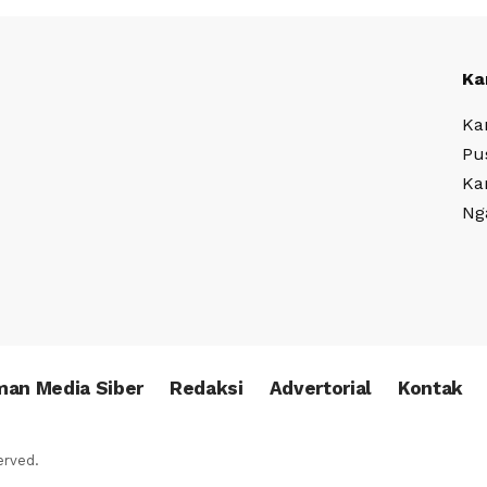
Ka
Ka
Pu
Ka
Ng
an Media Siber
Redaksi
Advertorial
Kontak
erved.