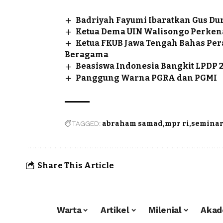
Badriyah Fayumi Ibaratkan Gus Du
Ketua Dema UIN Walisongo Perken
Ketua FKUB Jawa Tengah Bahas Pe
Beragama
Beasiswa Indonesia Bangkit LPDP 2
Panggung Warna PGRA dan PGMI
TAGGED:
abraham samad
mpr ri
seminar 
Share This Article
Warta
Artikel
Milenial
Akad