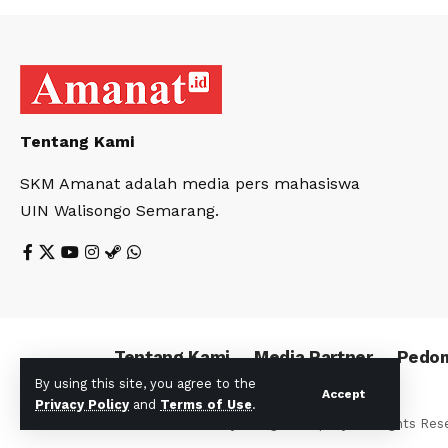
Tentang Kami
SKM Amanat adalah media pers mahasiswa
UIN Walisongo Semarang.
Tentang Kami
Media Partner
Pedom
By using this site, you agree to the
Accept
Privacy Policy
and
Terms of Use
.
© Foxiz News Network. Ruby Design Company. All Rights Res