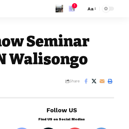
1
Aa
show Seminar
IN Walisongo
Share
Follow US
Find US on Social Medias