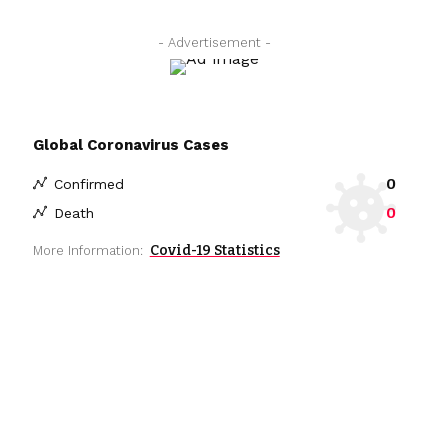
- Advertisement -
Global Coronavirus Cases
0
Confirmed
0
Death
Covid-19 Statistics
More Information: