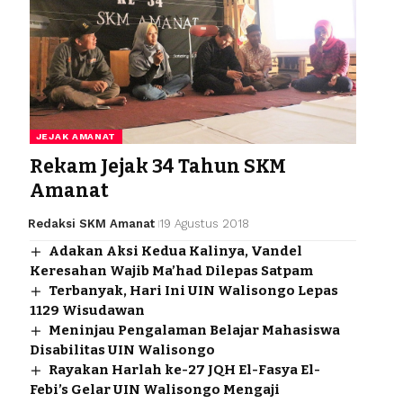
JEJAK AMANAT
Rekam Jejak 34 Tahun SKM
Amanat
Redaksi SKM Amanat
19 Agustus 2018
Adakan Aksi Kedua Kalinya, Vandel
Keresahan Wajib Ma’had Dilepas Satpam
Terbanyak, Hari Ini UIN Walisongo Lepas
1129 Wisudawan
Meninjau Pengalaman Belajar Mahasiswa
Disabilitas UIN Walisongo
Rayakan Harlah ke-27 JQH El-Fasya El-
Febi’s Gelar UIN Walisongo Mengaji