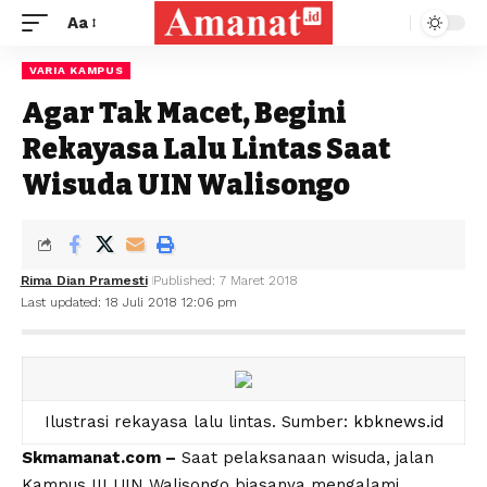
Aa
VARIA KAMPUS
Agar Tak Macet, Begini
Rekayasa Lalu Lintas Saat
Wisuda UIN Walisongo
Rima Dian Pramesti
Published: 7 Maret 2018
Last updated: 18 Juli 2018 12:06 pm
Ilustrasi rekayasa lalu lintas. Sumber:
kbknews.id
Skmamanat.com –
Saat pelaksanaan wisuda, jalan
Kampus III UIN Walisongo biasanya mengalami