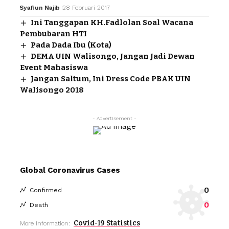
Syafiun Najib
28 Februari 2017
Ini Tanggapan KH.Fadlolan Soal Wacana
Pembubaran HTI
Pada Dada Ibu (Kota)
DEMA UIN Walisongo, Jangan Jadi Dewan
Event Mahasiswa
Jangan Saltum, Ini Dress Code PBAK UIN
Walisongo 2018
- Advertisement -
Global Coronavirus Cases
0
Confirmed
0
Death
Covid-19 Statistics
More Information: