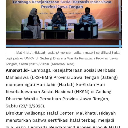
Malikhatul Hidayah
sedang menyampaikan materi sertifikasi halal
bagi pelaku
UMKM
di Gedung Dharma Wanita Persatuan Provinsi
Jawa
Tengah
, Sabtu (23/12/2023). (Amanat/Faisa).
Amanat.id-
Lembaga Kesejahteraan Sosial Berbasis
Mahasiswa (
LKS-BMh
) Provinsi Jawa Tengah (
Jateng
)
memperingati Hari lahir (Harlah) ke-6 dan Hari
Kesetiakawanan Sosial Nasional (
HKSN
) di Gedung
Dharma Wanita Persatuan Provinsi
Jawa Tengah
,
Sabtu (23/12/2023).
Direktur Walisongo Halal Center, Malikhatul Hidayah
menuturkan bahwa sertifikasi halal terbagi menjadi
dua, yakni Lembaga Pendamping Proses Produk Halal