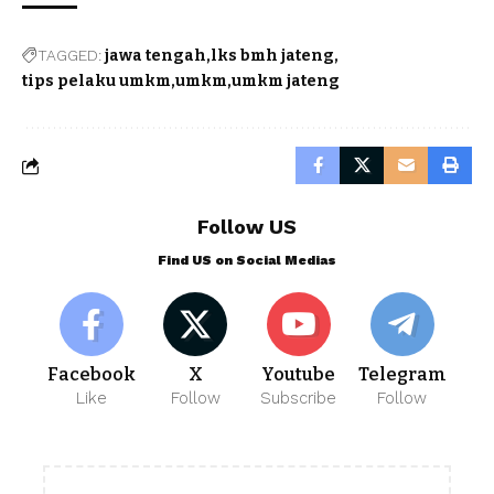
TAGGED:
jawa tengah
lks bmh jateng
tips pelaku umkm
umkm
umkm jateng
Follow US
Find US on Social Medias
Facebook
X
Youtube
Telegram
Like
Follow
Subscribe
Follow