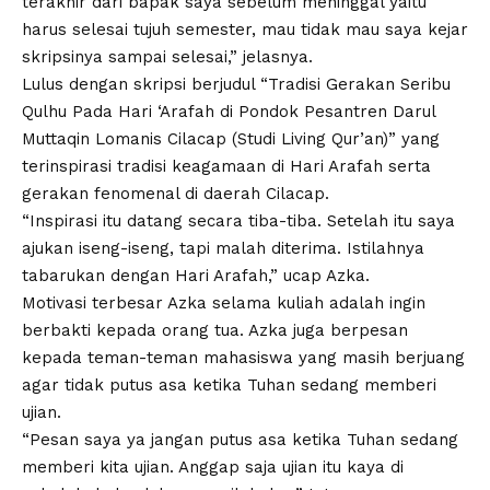
terakhir dari bapak saya sebelum meninggal yaitu
harus selesai tujuh semester, mau tidak mau saya kejar
skripsinya sampai selesai,” jelasnya.
Lulus dengan skripsi berjudul “Tradisi Gerakan Seribu
Qulhu Pada Hari ‘Arafah di Pondok Pesantren Darul
Muttaqin Lomanis Cilacap (Studi Living Qur’an)” yang
terinspirasi tradisi keagamaan di Hari Arafah serta
gerakan fenomenal di daerah Cilacap.
“Inspirasi itu datang secara tiba-tiba. Setelah itu saya
ajukan iseng-iseng, tapi malah diterima. Istilahnya
tabarukan dengan Hari Arafah,” ucap Azka.
Motivasi terbesar Azka selama kuliah adalah ingin
berbakti kepada orang tua. Azka juga berpesan
kepada teman-teman mahasiswa yang masih berjuang
agar tidak putus asa ketika Tuhan sedang memberi
ujian.
“Pesan saya ya jangan putus asa ketika Tuhan sedang
memberi kita ujian. Anggap saja ujian itu kaya di