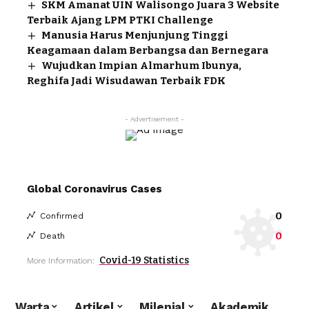
SKM Amanat UIN Walisongo Juara 3 Website
Terbaik Ajang LPM PTKI Challenge
Manusia Harus Menjunjung Tinggi
Keagamaan dalam Berbangsa dan Bernegara
Wujudkan Impian Almarhum Ibunya,
Reghifa Jadi Wisudawan Terbaik FDK
- Advertisement -
Global Coronavirus Cases
0
Confirmed
0
Death
Covid-19 Statistics
More Information:
Warta
Artikel
Milenial
Akademik